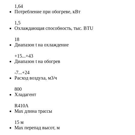
1,64
Потребление при обогреве, кВт
1,5
Охлаждающая способность, тыс. BTU
18
Диапазон t на охлаждение
+15...+43
Диапазон t на обогрев
-7...+24
Расход воздуха, м3/ч
800
Хладагент
R410A
Max длина трассы
15 м
Max перепад высот, м