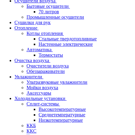
Осушители воздуха
Бытовые осушители
70 литров
Промышленные осушители
Сушилки для рук
Отопление
Котлы отопления
Стальные твердотопливные
Настенные электрические
Автоматика
Термостаты
Очистка воздуха
Очистители воздуха
Обеззараживатели
Увлажнители
Ультразвуковые увлажнители
Мойки воздуха
Аксессуары
Холодильные установки
Сплит-системы
Высокотемпературные
Среднетемпературные
Низкотемпературные
ККБ
ККС