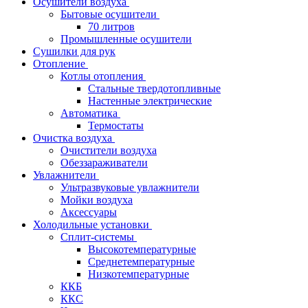
Осушители воздуха
Бытовые осушители
70 литров
Промышленные осушители
Сушилки для рук
Отопление
Котлы отопления
Стальные твердотопливные
Настенные электрические
Автоматика
Термостаты
Очистка воздуха
Очистители воздуха
Обеззараживатели
Увлажнители
Ультразвуковые увлажнители
Мойки воздуха
Аксессуары
Холодильные установки
Сплит-системы
Высокотемпературные
Среднетемпературные
Низкотемпературные
ККБ
ККС