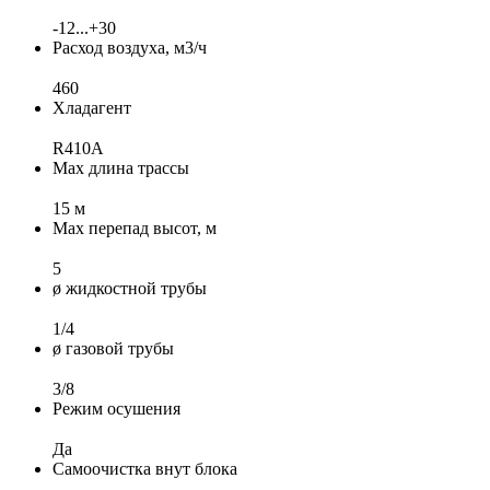
-12...+30
Расход воздуха, м3/ч
460
Хладагент
R410A
Max длина трассы
15 м
Max перепад высот, м
5
ø жидкостной трубы
1/4
ø газовой трубы
3/8
Режим осушения
Да
Самоочистка внут блока