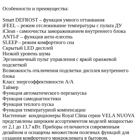
Особенности и преимущества:
Smart DEFROST – функция умного оттаивания
iFEEL – режим отслеживание температуры с пульта ДУ
iClean - cамоочистка замораживанием внутреннего блока
ANTI-F – функция анти-плесень
SLEEP – режим комфортного сна
Скрытый LED дисплей
Низкий уровень шума
Эргономичный пульт управления с яркой оранжевой
подсветкой
Возможность отключения подсветки дисплея внутреннего
блока
Класс энергоэффективности A/A
Таймер
Функция автоматического перезапуска
Функция самодиагностики
Функция теплого пуска
Функция температурной компенсации
Настенные кондиционеры Royal Clima серии VELA NUOVA
представлены широким ассортиментом моделей мощностью
от 2,1 до 13,7 кВт. Приборы отличаются современным
дизайном и оснащены множеством полезных функций для
создания комфортного микроклимата в бытовом,