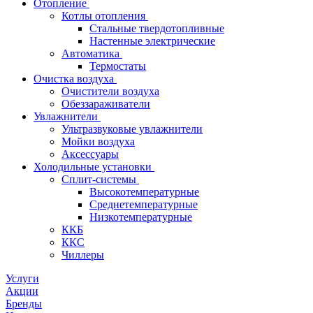
Отопление
Котлы отопления
Стальные твердотопливные
Настенные электрические
Автоматика
Термостаты
Очистка воздуха
Очистители воздуха
Обеззараживатели
Увлажнители
Ультразвуковые увлажнители
Мойки воздуха
Аксессуары
Холодильные установки
Сплит-системы
Высокотемпературные
Среднетемпературные
Низкотемпературные
ККБ
ККС
Чиллеры
Услуги
Акции
Бренды