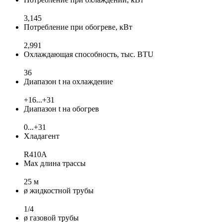
3,145
Потребление при обогреве, кВт
2,991
Охлаждающая способность, тыс. BTU
36
Диапазон t на охлаждение
+16...+31
Диапазон t на обогрев
0...+31
Хладагент
R410A
Max длина трассы
25 м
ø жидкостной трубы
1/4
ø газовой трубы