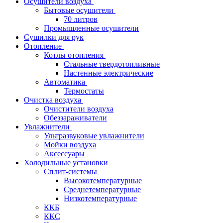
Осушители воздуха
Бытовые осушители
70 литров
Промышленные осушители
Сушилки для рук
Отопление
Котлы отопления
Стальные твердотопливные
Настенные электрические
Автоматика
Термостаты
Очистка воздуха
Очистители воздуха
Обеззараживатели
Увлажнители
Ультразвуковые увлажнители
Мойки воздуха
Аксессуары
Холодильные установки
Сплит-системы
Высокотемпературные
Среднетемпературные
Низкотемпературные
ККБ
ККС