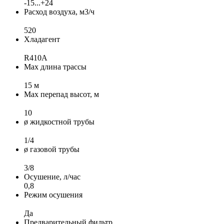
-15...+24
Расход воздуха, м3/ч
520
Хладагент
R410A
Max длина трассы
15 м
Max перепад высот, м
10
ø жидкостной трубы
1/4
ø газовой трубы
3/8
Осушение, л/час
0,8
Режим осушения
Да
Предварительный фильтр