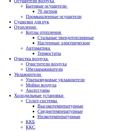
Осушители воздуха
Бытовые осушители
70 литров
Промышленные осушители
Сушилки для рук
Отопление
Котлы отопления
Стальные твердотопливные
Настенные электрические
Автоматика
Термостаты
Очистка воздуха
Очистители воздуха
Обеззараживатели
Увлажнители
Ультразвуковые увлажнители
Мойки воздуха
Аксессуары
Холодильные установки
Сплит-системы
Высокотемпературные
Среднетемпературные
Низкотемпературные
ККБ
ККС