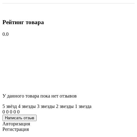
Рейтинг товара
0.0
У данного товара пока нет отзывов
5 звёзд
4 звeзды
3 звeзды
2 звeзды
1 звeзда
0
0
0
0
0
Написать отзыв
Авторизация
Регистрация