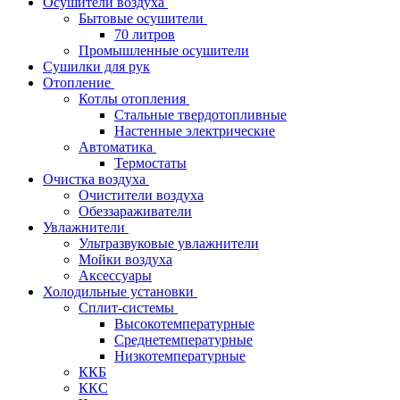
Осушители воздуха
Бытовые осушители
70 литров
Промышленные осушители
Сушилки для рук
Отопление
Котлы отопления
Стальные твердотопливные
Настенные электрические
Автоматика
Термостаты
Очистка воздуха
Очистители воздуха
Обеззараживатели
Увлажнители
Ультразвуковые увлажнители
Мойки воздуха
Аксессуары
Холодильные установки
Сплит-системы
Высокотемпературные
Среднетемпературные
Низкотемпературные
ККБ
ККС