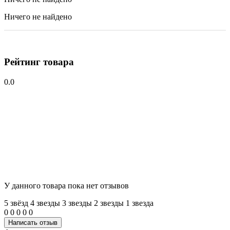
Ничего не найдено
Рейтинг товара
0.0
У данного товара пока нет отзывов
5 звёзд
4 звeзды
3 звeзды
2 звeзды
1 звeзда
0
0
0
0
0
Написать отзыв