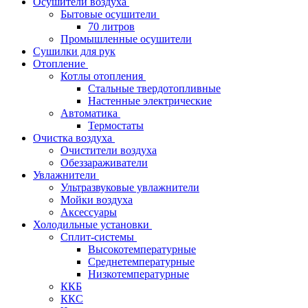
Осушители воздуха
Бытовые осушители
70 литров
Промышленные осушители
Сушилки для рук
Отопление
Котлы отопления
Стальные твердотопливные
Настенные электрические
Автоматика
Термостаты
Очистка воздуха
Очистители воздуха
Обеззараживатели
Увлажнители
Ультразвуковые увлажнители
Мойки воздуха
Аксессуары
Холодильные установки
Сплит-системы
Высокотемпературные
Среднетемпературные
Низкотемпературные
ККБ
ККС