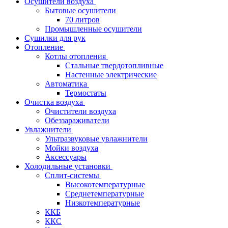
Осушители воздуха
Бытовые осушители
70 литров
Промышленные осушители
Сушилки для рук
Отопление
Котлы отопления
Стальные твердотопливные
Настенные электрические
Автоматика
Термостаты
Очистка воздуха
Очистители воздуха
Обеззараживатели
Увлажнители
Ультразвуковые увлажнители
Мойки воздуха
Аксессуары
Холодильные установки
Сплит-системы
Высокотемпературные
Среднетемпературные
Низкотемпературные
ККБ
ККС