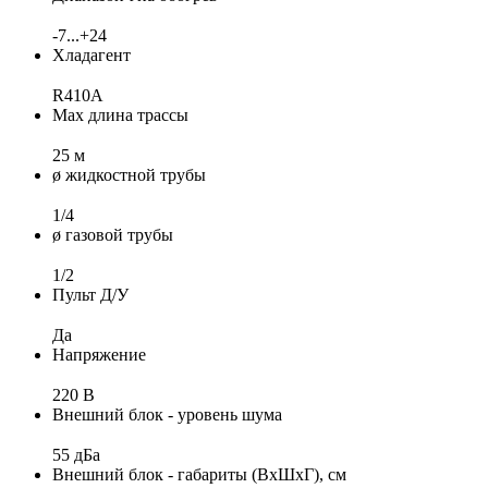
-7...+24
Хладагент
R410A
Max длина трассы
25 м
ø жидкостной трубы
1/4
ø газовой трубы
1/2
Пульт Д/У
Да
Напряжение
220 В
Внешний блок - уровень шума
55 дБа
Внешний блок - габариты (ВхШхГ), см