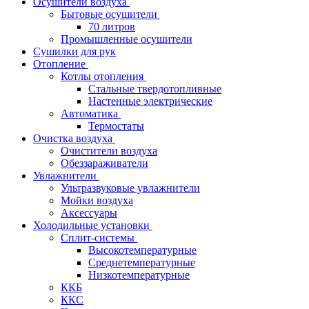
Осушители воздуха
Бытовые осушители
70 литров
Промышленные осушители
Сушилки для рук
Отопление
Котлы отопления
Стальные твердотопливные
Настенные электрические
Автоматика
Термостаты
Очистка воздуха
Очистители воздуха
Обеззараживатели
Увлажнители
Ультразвуковые увлажнители
Мойки воздуха
Аксессуары
Холодильные установки
Сплит-системы
Высокотемпературные
Среднетемпературные
Низкотемпературные
ККБ
ККС