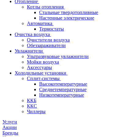
Отопление
Котлы отопления
Стальные твердотопливные
Настенные электрические
Автоматика
Термостаты
Очистка воздуха
Очистители воздуха
Обеззараживатели
Увлажнители
Ультразвуковые увлажнители
Мойки воздуха
Аксессуары
Холодильные установки
Сплит-системы
Высокотемпературные
Среднетемпературные
Низкотемпературные
ККБ
ККС
Чиллеры
Услуги
Акции
Бренды