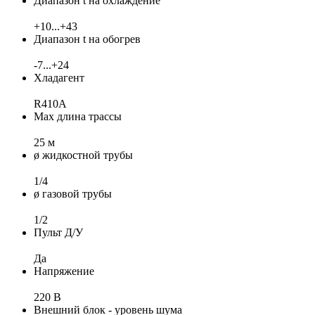
Диапазон t на охлаждение
+10...+43
Диапазон t на обогрев
-7...+24
Хладагент
R410A
Max длина трассы
25 м
ø жидкостной трубы
1/4
ø газовой трубы
1/2
Пульт Д/У
Да
Напряжение
220 В
Внешний блок - уровень шума