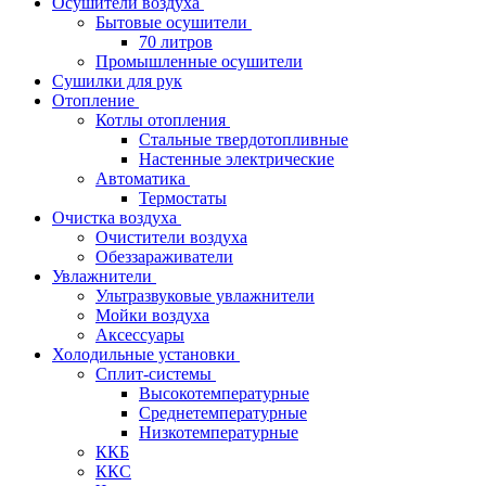
Осушители воздуха
Бытовые осушители
70 литров
Промышленные осушители
Сушилки для рук
Отопление
Котлы отопления
Стальные твердотопливные
Настенные электрические
Автоматика
Термостаты
Очистка воздуха
Очистители воздуха
Обеззараживатели
Увлажнители
Ультразвуковые увлажнители
Мойки воздуха
Аксессуары
Холодильные установки
Сплит-системы
Высокотемпературные
Среднетемпературные
Низкотемпературные
ККБ
ККС