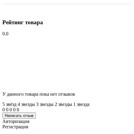
Рейтинг товара
0.0
У данного товара пока нет отзывов
5 звёзд
4 звeзды
3 звeзды
2 звeзды
1 звeзда
0
0
0
0
0
Написать отзыв
Авторизация
Регистрация