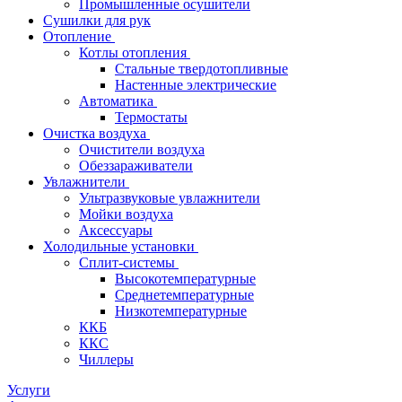
Промышленные осушители
Сушилки для рук
Отопление
Котлы отопления
Стальные твердотопливные
Настенные электрические
Автоматика
Термостаты
Очистка воздуха
Очистители воздуха
Обеззараживатели
Увлажнители
Ультразвуковые увлажнители
Мойки воздуха
Аксессуары
Холодильные установки
Сплит-системы
Высокотемпературные
Среднетемпературные
Низкотемпературные
ККБ
ККС
Чиллеры
Услуги