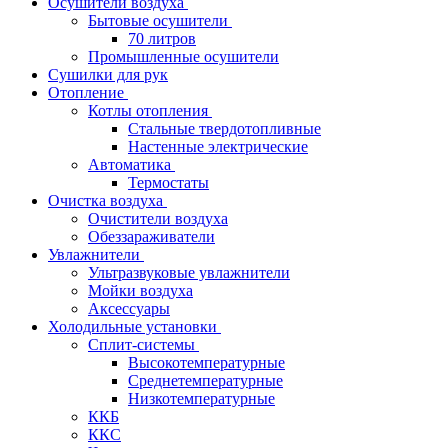
Осушители воздуха
Бытовые осушители
70 литров
Промышленные осушители
Сушилки для рук
Отопление
Котлы отопления
Стальные твердотопливные
Настенные электрические
Автоматика
Термостаты
Очистка воздуха
Очистители воздуха
Обеззараживатели
Увлажнители
Ультразвуковые увлажнители
Мойки воздуха
Аксессуары
Холодильные установки
Сплит-системы
Высокотемпературные
Среднетемпературные
Низкотемпературные
ККБ
ККС