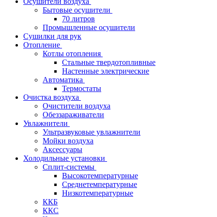
Осушители воздуха
Бытовые осушители
70 литров
Промышленные осушители
Сушилки для рук
Отопление
Котлы отопления
Стальные твердотопливные
Настенные электрические
Автоматика
Термостаты
Очистка воздуха
Очистители воздуха
Обеззараживатели
Увлажнители
Ультразвуковые увлажнители
Мойки воздуха
Аксессуары
Холодильные установки
Сплит-системы
Высокотемпературные
Среднетемпературные
Низкотемпературные
ККБ
ККС