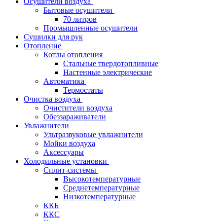
Осушители воздуха
Бытовые осушители
70 литров
Промышленные осушители
Сушилки для рук
Отопление
Котлы отопления
Стальные твердотопливные
Настенные электрические
Автоматика
Термостаты
Очистка воздуха
Очистители воздуха
Обеззараживатели
Увлажнители
Ультразвуковые увлажнители
Мойки воздуха
Аксессуары
Холодильные установки
Сплит-системы
Высокотемпературные
Среднетемпературные
Низкотемпературные
ККБ
ККС