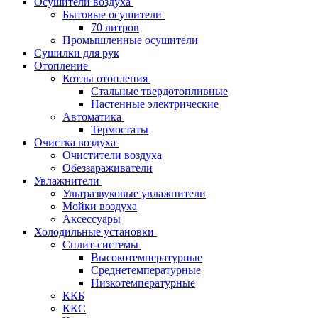
Осушители воздуха
Бытовые осушители
70 литров
Промышленные осушители
Сушилки для рук
Отопление
Котлы отопления
Стальные твердотопливные
Настенные электрические
Автоматика
Термостаты
Очистка воздуха
Очистители воздуха
Обеззараживатели
Увлажнители
Ультразвуковые увлажнители
Мойки воздуха
Аксессуары
Холодильные установки
Сплит-системы
Высокотемпературные
Среднетемпературные
Низкотемпературные
ККБ
ККС