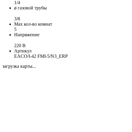
1/4
ø газовой трубы
3/8
Max кол-во комнат
5
Напряжение
220 В
Артикул
EACO/I-42 FMI-5/N3_ERP
загрузка карты...