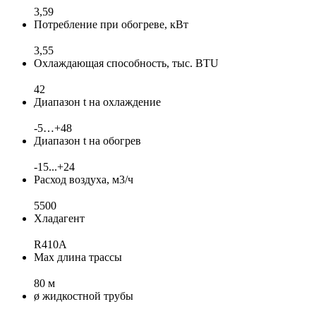
3,59
Потребление при обогреве, кВт
3,55
Охлаждающая способность, тыс. BTU
42
Диапазон t на охлаждение
-5…+48
Диапазон t на обогрев
-15...+24
Расход воздуха, м3/ч
5500
Хладагент
R410A
Max длина трассы
80 м
ø жидкостной трубы