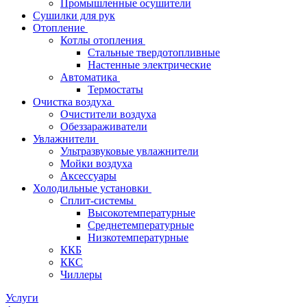
Промышленные осушители
Сушилки для рук
Отопление
Котлы отопления
Стальные твердотопливные
Настенные электрические
Автоматика
Термостаты
Очистка воздуха
Очистители воздуха
Обеззараживатели
Увлажнители
Ультразвуковые увлажнители
Мойки воздуха
Аксессуары
Холодильные установки
Сплит-системы
Высокотемпературные
Среднетемпературные
Низкотемпературные
ККБ
ККС
Чиллеры
Услуги