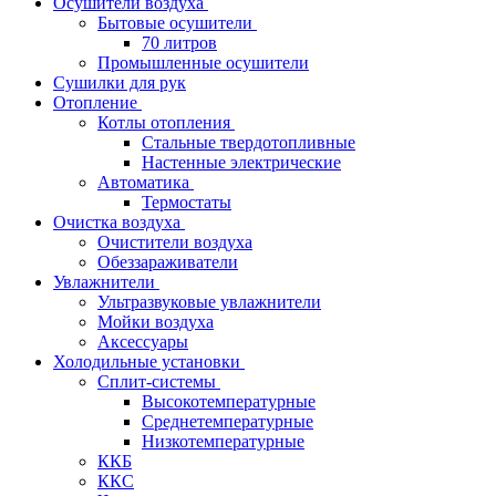
Осушители воздуха
Бытовые осушители
70 литров
Промышленные осушители
Сушилки для рук
Отопление
Котлы отопления
Стальные твердотопливные
Настенные электрические
Автоматика
Термостаты
Очистка воздуха
Очистители воздуха
Обеззараживатели
Увлажнители
Ультразвуковые увлажнители
Мойки воздуха
Аксессуары
Холодильные установки
Сплит-системы
Высокотемпературные
Среднетемпературные
Низкотемпературные
ККБ
ККС