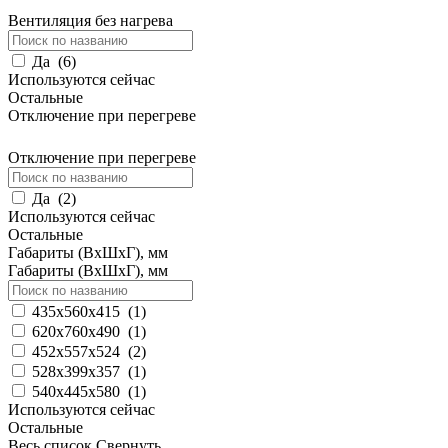
Вентиляция без нагрева
Да
(
6
)
Используются сейчас
Остальные
Отключение при перегреве
Отключение при перегреве
Да
(
2
)
Используются сейчас
Остальные
Габариты (ВхШхГ), мм
Габариты (ВхШхГ), мм
435х560х415
(
1
)
620х760х490
(
1
)
452х557x524
(
2
)
528x399x357
(
1
)
540x445x580
(
1
)
Используются сейчас
Остальные
Весь список
Свернуть