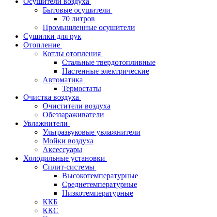
Осушители воздуха
Бытовые осушители
70 литров
Промышленные осушители
Сушилки для рук
Отопление
Котлы отопления
Стальные твердотопливные
Настенные электрические
Автоматика
Термостаты
Очистка воздуха
Очистители воздуха
Обеззараживатели
Увлажнители
Ультразвуковые увлажнители
Мойки воздуха
Аксессуары
Холодильные установки
Сплит-системы
Высокотемпературные
Среднетемпературные
Низкотемпературные
ККБ
ККС