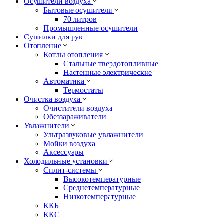
Осушители воздуха
Бытовые осушители
70 литров
Промышленные осушители
Сушилки для рук
Отопление
Котлы отопления
Стальные твердотопливные
Настенные электрические
Автоматика
Термостаты
Очистка воздуха
Очистители воздуха
Обеззараживатели
Увлажнители
Ультразвуковые увлажнители
Мойки воздуха
Аксессуары
Холодильные установки
Сплит-системы
Высокотемпературные
Среднетемпературные
Низкотемпературные
ККБ
ККС