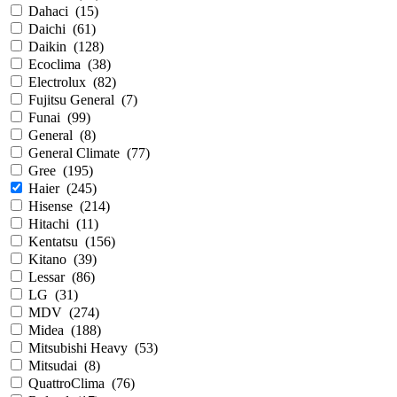
Dahaci
(
15
)
Daichi
(
61
)
Daikin
(
128
)
Ecoclima
(
38
)
Electrolux
(
82
)
Fujitsu General
(
7
)
Funai
(
99
)
General
(
8
)
General Climate
(
77
)
Gree
(
195
)
Haier
(
245
)
Hisense
(
214
)
Hitachi
(
11
)
Kentatsu
(
156
)
Kitano
(
39
)
Lessar
(
86
)
LG
(
31
)
MDV
(
274
)
Midea
(
188
)
Mitsubishi Heavy
(
53
)
Mitsudai
(
8
)
QuattroClima
(
76
)