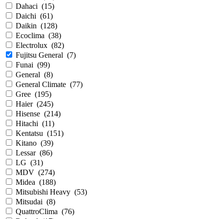
Dahaci
(
15
)
Daichi
(
61
)
Daikin
(
128
)
Ecoclima
(
38
)
Electrolux
(
82
)
Fujitsu General
(
7
)
Funai
(
99
)
General
(
8
)
General Climate
(
77
)
Gree
(
195
)
Haier
(
245
)
Hisense
(
214
)
Hitachi
(
11
)
Kentatsu
(
151
)
Kitano
(
39
)
Lessar
(
86
)
LG
(
31
)
MDV
(
274
)
Midea
(
188
)
Mitsubishi Heavy
(
53
)
Mitsudai
(
8
)
QuattroClima
(
76
)