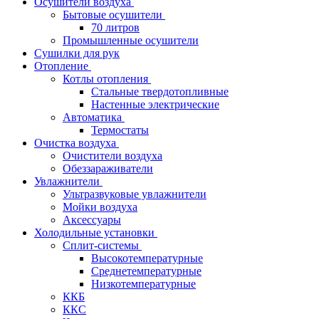
Осушители воздуха
Бытовые осушители
70 литров
Промышленные осушители
Сушилки для рук
Отопление
Котлы отопления
Стальные твердотопливные
Настенные электрические
Автоматика
Термостаты
Очистка воздуха
Очистители воздуха
Обеззараживатели
Увлажнители
Ультразвуковые увлажнители
Мойки воздуха
Аксессуары
Холодильные установки
Сплит-системы
Высокотемпературные
Среднетемпературные
Низкотемпературные
ККБ
ККС