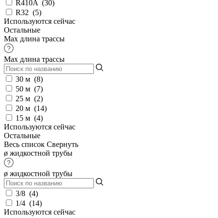
R410A
(
30
)
R32
(
5
)
Используются сейчас
Остальные
Max длина трассы
Max длина трассы
30 м
(
8
)
50 м
(
7
)
25 м
(
2
)
20 м
(
14
)
15 м
(
4
)
Используются сейчас
Остальные
Весь список
Свернуть
ø жидкостной трубы
ø жидкостной трубы
3/8
(
4
)
1/4
(
14
)
Используются сейчас