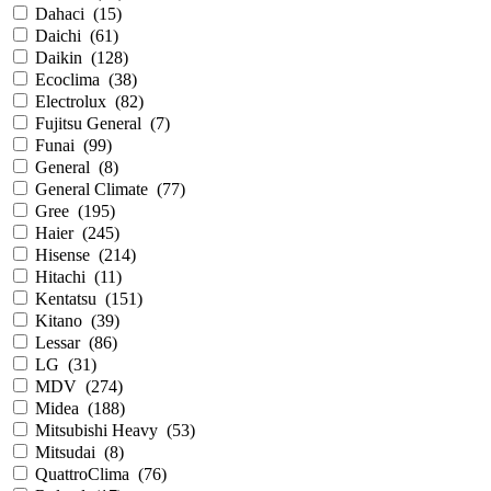
Dahaci
(
15
)
Daichi
(
61
)
Daikin
(
128
)
Ecoclima
(
38
)
Electrolux
(
82
)
Fujitsu General
(
7
)
Funai
(
99
)
General
(
8
)
General Climate
(
77
)
Gree
(
195
)
Haier
(
245
)
Hisense
(
214
)
Hitachi
(
11
)
Kentatsu
(
151
)
Kitano
(
39
)
Lessar
(
86
)
LG
(
31
)
MDV
(
274
)
Midea
(
188
)
Mitsubishi Heavy
(
53
)
Mitsudai
(
8
)
QuattroClima
(
76
)