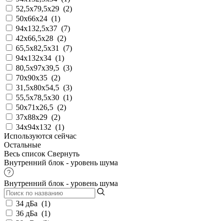
52,5х79,5х29
(
2
)
50x66x24
(
1
)
94x132,5x37
(
7
)
42х66,5х28
(
2
)
65,5х82,5x31
(
7
)
94x132x34
(
1
)
80,5х97х39,5
(
3
)
70x90x35
(
2
)
31,5x80x54,5
(
3
)
55,5x78,5x30
(
1
)
50х71х26,5
(
2
)
37x88x29
(
2
)
34x94x132
(
1
)
Используются сейчас
Остальные
Весь список
Свернуть
Внутренний блок - уровень шума
Внутренний блок - уровень шума
34 дБа
(
1
)
36 дБа
(
1
)