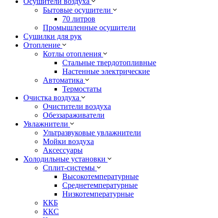
Осушители воздуха
Бытовые осушители
70 литров
Промышленные осушители
Сушилки для рук
Отопление
Котлы отопления
Стальные твердотопливные
Настенные электрические
Автоматика
Термостаты
Очистка воздуха
Очистители воздуха
Обеззараживатели
Увлажнители
Ультразвуковые увлажнители
Мойки воздуха
Аксессуары
Холодильные установки
Сплит-системы
Высокотемпературные
Среднетемпературные
Низкотемпературные
ККБ
ККС