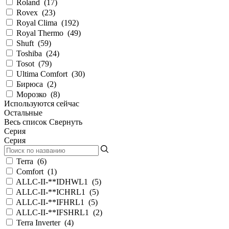
Roland
(
17
)
Rovex
(
23
)
Royal Clima
(
192
)
Royal Thermo
(
49
)
Shuft
(
59
)
Toshiba
(
24
)
Tosot
(
79
)
Ultima Comfort
(
30
)
Бирюса
(
2
)
Морозко
(
8
)
Используются сейчас
Остальные
Весь список
Свернуть
Серия
Серия
Terra
(
6
)
Comfort
(
1
)
ALLC-II-**IDHWL1
(
5
)
ALLC-II-**ICHRL1
(
5
)
ALLC-II-**IFHRL1
(
5
)
ALLC-II-**IFSHRL1
(
2
)
Terra Inverter
(
4
)