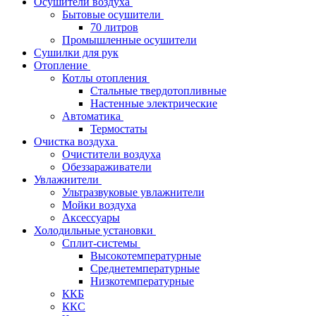
Осушители воздуха
Бытовые осушители
70 литров
Промышленные осушители
Сушилки для рук
Отопление
Котлы отопления
Стальные твердотопливные
Настенные электрические
Автоматика
Термостаты
Очистка воздуха
Очистители воздуха
Обеззараживатели
Увлажнители
Ультразвуковые увлажнители
Мойки воздуха
Аксессуары
Холодильные установки
Сплит-системы
Высокотемпературные
Среднетемпературные
Низкотемпературные
ККБ
ККС