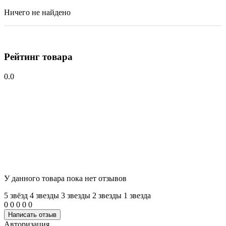
Ничего не найдено
Рейтинг товара
0.0
У данного товара пока нет отзывов
5 звёзд
4 звeзды
3 звeзды
2 звeзды
1 звeзда
0
0
0
0
0
Написать отзыв
Авторизация