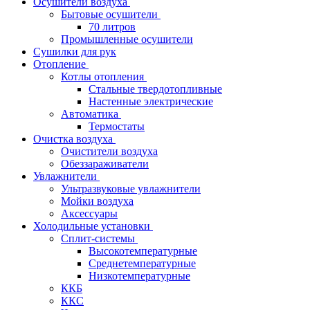
Осушители воздуха
Бытовые осушители
70 литров
Промышленные осушители
Сушилки для рук
Отопление
Котлы отопления
Стальные твердотопливные
Настенные электрические
Автоматика
Термостаты
Очистка воздуха
Очистители воздуха
Обеззараживатели
Увлажнители
Ультразвуковые увлажнители
Мойки воздуха
Аксессуары
Холодильные установки
Сплит-системы
Высокотемпературные
Среднетемпературные
Низкотемпературные
ККБ
ККС