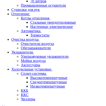
70 литров
Промышленные осушители
Сушилки для рук
Отопление
Котлы отопления
Стальные твердотопливные
Настенные электрические
Автоматика
Термостаты
Очистка воздуха
Очистители воздуха
Обеззараживатели
Увлажнители
Ультразвуковые увлажнители
Мойки воздуха
Аксессуары
Холодильные установки
Сплит-системы
Высокотемпературные
Среднетемпературные
Низкотемпературные
ККБ
ККС
Чиллеры