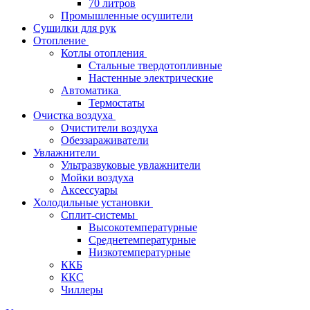
70 литров
Промышленные осушители
Сушилки для рук
Отопление
Котлы отопления
Стальные твердотопливные
Настенные электрические
Автоматика
Термостаты
Очистка воздуха
Очистители воздуха
Обеззараживатели
Увлажнители
Ультразвуковые увлажнители
Мойки воздуха
Аксессуары
Холодильные установки
Сплит-системы
Высокотемпературные
Среднетемпературные
Низкотемпературные
ККБ
ККС
Чиллеры