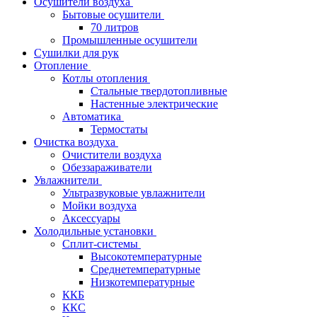
Осушители воздуха
Бытовые осушители
70 литров
Промышленные осушители
Сушилки для рук
Отопление
Котлы отопления
Стальные твердотопливные
Настенные электрические
Автоматика
Термостаты
Очистка воздуха
Очистители воздуха
Обеззараживатели
Увлажнители
Ультразвуковые увлажнители
Мойки воздуха
Аксессуары
Холодильные установки
Сплит-системы
Высокотемпературные
Среднетемпературные
Низкотемпературные
ККБ
ККС