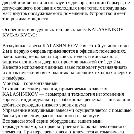
дверей или ворот и используется для организации барьера, не
допускающего попадания холодных или теплых воздушных
масс внутрь обслуживаемого помещения. Устройство имеет
три режима мощности.
Особенности воздушных тепловых завес KALASHNIKOV
KVC-A/ KVС-C:
Воздушные завесы KALASHNIKOV с высотой установки до
2 м в первую очередь применяются в офисных помещениях,
павильонах, небольших торговых точках и киосках для
защиты оконных и дверных проемов высотой от 1 до 2 м.
Качество исполнения данных завес позволяет устанавливать
их практически во всех зданиях на внешних входных дверях и
в тамбурах.
Монтаж – горизонтальный
Технологические решения, применяемые в завесах
KALASHNIKOV — геометрия и технология изготовления
корпуса, индивидуально разработанная решетка — позволили
добиться рекордно низкого уровня шума
Управление воздушными завесами осуществляется с помощью
блока управления, расположенного на корпусе
Все завесы этой серии оборудованы защитными
термодатчиками, которые встроены в блок нагревательного
элемента. При перегреве завеса отключается автоматически