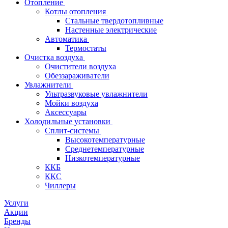
Отопление
Котлы отопления
Стальные твердотопливные
Настенные электрические
Автоматика
Термостаты
Очистка воздуха
Очистители воздуха
Обеззараживатели
Увлажнители
Ультразвуковые увлажнители
Мойки воздуха
Аксессуары
Холодильные установки
Сплит-системы
Высокотемпературные
Среднетемпературные
Низкотемпературные
ККБ
ККС
Чиллеры
Услуги
Акции
Бренды