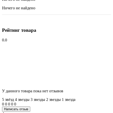
Ничего не найдено
Рейтинг товара
0.0
У данного товара пока нет отзывов
5 звёзд
4 звeзды
3 звeзды
2 звeзды
1 звeзда
0
0
0
0
0
Написать отзыв