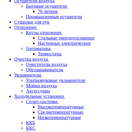
Осушители воздуха
Бытовые осушители
70 литров
Промышленные осушители
Сушилки для рук
Отопление
Котлы отопления
Стальные твердотопливные
Настенные электрические
Автоматика
Термостаты
Очистка воздуха
Очистители воздуха
Обеззараживатели
Увлажнители
Ультразвуковые увлажнители
Мойки воздуха
Аксессуары
Холодильные установки
Сплит-системы
Высокотемпературные
Среднетемпературные
Низкотемпературные
ККБ
ККС