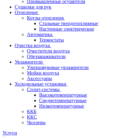
Промышленные осушители
Сушилки для рук
Отопление
Котлы отопления
Стальные твердотопливные
Настенные электрические
Автоматика
Термостаты
Очистка воздуха
Очистители воздуха
Обеззараживатели
Увлажнители
Ультразвуковые увлажнители
Мойки воздуха
Аксессуары
Холодильные установки
Сплит-системы
Высокотемпературные
Среднетемпературные
Низкотемпературные
ККБ
ККС
Чиллеры
Услуги