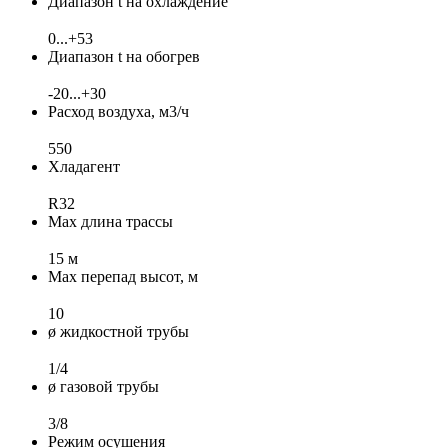
Диапазон t на охлаждение
0...+53
Диапазон t на обогрев
-20...+30
Расход воздуха, м3/ч
550
Хладагент
R32
Max длина трассы
15 м
Max перепад высот, м
10
ø жидкостной трубы
1/4
ø газовой трубы
3/8
Режим осушения