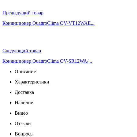
Предыдущий товар
Кондиционер QuattroСlima QV-VT12WAE...
Следующий товар
Кондиционер QuattroСlima QV-SR12WA/...
Описание
Характеристики
Доставка
Наличие
Видео
Отзывы
Вопросы