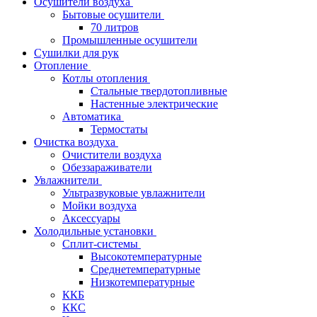
Осушители воздуха
Бытовые осушители
70 литров
Промышленные осушители
Сушилки для рук
Отопление
Котлы отопления
Стальные твердотопливные
Настенные электрические
Автоматика
Термостаты
Очистка воздуха
Очистители воздуха
Обеззараживатели
Увлажнители
Ультразвуковые увлажнители
Мойки воздуха
Аксессуары
Холодильные установки
Сплит-системы
Высокотемпературные
Среднетемпературные
Низкотемпературные
ККБ
ККС