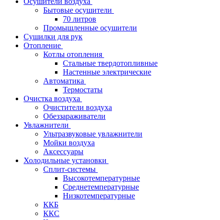
Осушители воздуха
Бытовые осушители
70 литров
Промышленные осушители
Сушилки для рук
Отопление
Котлы отопления
Стальные твердотопливные
Настенные электрические
Автоматика
Термостаты
Очистка воздуха
Очистители воздуха
Обеззараживатели
Увлажнители
Ультразвуковые увлажнители
Мойки воздуха
Аксессуары
Холодильные установки
Сплит-системы
Высокотемпературные
Среднетемпературные
Низкотемпературные
ККБ
ККС