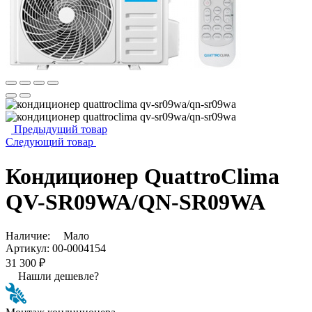
Предыдущий товар
Следующий товар
Кондиционер QuattroСlima
QV-SR09WA/QN-SR09WA
Наличие:
Мало
Артикул:
00-0004154
31 300 ₽
Нашли дешевле?