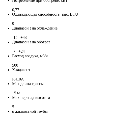
Потребление при обогреве, кВт
0,77
Охлаждающая способность, тыс. BTU
9
Диапазон t на охлаждение
-15...+43
Диапазон t на обогрев
-7...+24
Расход воздуха, м3/ч
500
Хладагент
R410A
Max длина трассы
15 м
Max перепад высот, м
5
ø жидкостной трубы