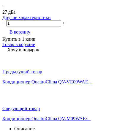
:
27 дБа
Другие характеристики
−
+
В корзину
Купить в 1 клик
Товар в корзине
Хочу в подарок
Предыдущий товар
Кондиционер QuattroСlima QV-VE09WAE...
Следующий товар
Кондиционер QuattroСlima QV-M09WAE/...
Описание