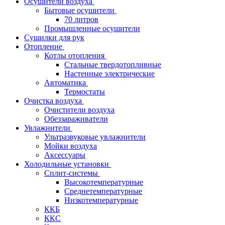
Осушители воздуха
Бытовые осушители
70 литров
Промышленные осушители
Сушилки для рук
Отопление
Котлы отопления
Стальные твердотопливные
Настенные электрические
Автоматика
Термостаты
Очистка воздуха
Очистители воздуха
Обеззараживатели
Увлажнители
Ультразвуковые увлажнители
Мойки воздуха
Аксессуары
Холодильные установки
Сплит-системы
Высокотемпературные
Среднетемпературные
Низкотемпературные
ККБ
ККС