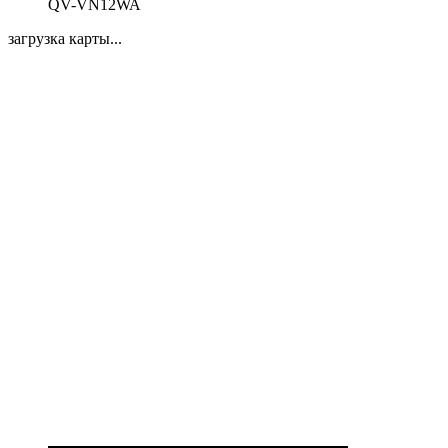
QV-VN12WA
загрузка карты...