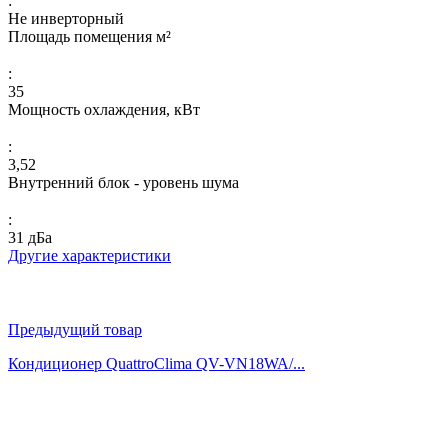
:
Не инверторный
Площадь помещения м²
:
35
Мощность охлаждения, кВт
:
3,52
Внутренний блок - уровень шума
:
31 дБа
Другие характеристики
Предыдущий товар
Кондиционер QuattroСlima QV-VN18WA/...