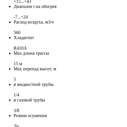
+15...+43
Диапазон t на обогрев
-7...+24
Расход воздуха, м3/ч
560
Хладагент
R410A
Max длина трассы
15 м
Max перепад высот, м
5
ø жидкостной трубы
1/4
ø газовой трубы
3/8
Режим осушения
Да