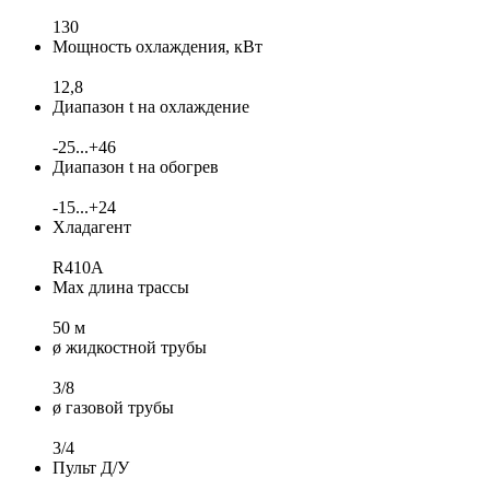
130
Мощность охлаждения, кВт
12,8
Диапазон t на охлаждение
-25...+46
Диапазон t на обогрев
-15...+24
Хладагент
R410A
Max длина трассы
50 м
ø жидкостной трубы
3/8
ø газовой трубы
3/4
Пульт Д/У