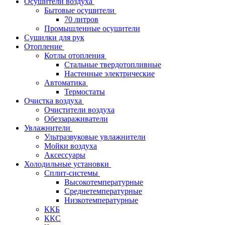
Осушители воздуха
Бытовые осушители
70 литров
Промышленные осушители
Сушилки для рук
Отопление
Котлы отопления
Стальные твердотопливные
Настенные электрические
Автоматика
Термостаты
Очистка воздуха
Очистители воздуха
Обеззараживатели
Увлажнители
Ультразвуковые увлажнители
Мойки воздуха
Аксессуары
Холодильные установки
Сплит-системы
Высокотемпературные
Среднетемпературные
Низкотемпературные
ККБ
ККС