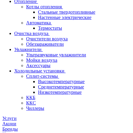
Отопление
Котлы отопления
Стальные твердотопливные
Настенные электрические
Автоматика
Термостаты
Очистка воздуха
Очистители воздуха
Обеззараживатели
Увлажнители
Ультразвуковые увлажнители
Мойки воздуха
Аксессуары
Холодильные установки
Сплит-системы
Высокотемпературные
Среднетемпературные
Низкотемпературные
ККБ
ККС
Чиллеры
Услуги
Акции
Бренды