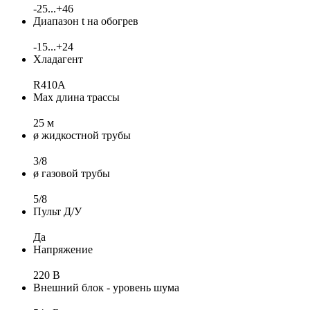
-25...+46
Диапазон t на обогрев
-15...+24
Хладагент
R410A
Max длина трассы
25 м
ø жидкостной трубы
3/8
ø газовой трубы
5/8
Пульт Д/У
Да
Напряжение
220 В
Внешний блок - уровень шума