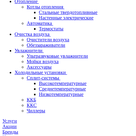
Отопление
Котлы отопления
Стальные твердотопливные
Настенные электрические
Автоматика
Термостаты
Очистка воздуха
Очистители воздуха
Обеззараживатели
Увлажнители
Ультразвуковые увлажнители
Мойки воздуха
Аксессуары
Холодильные установки
Сплит-системы
Высокотемпературные
Среднетемпературные
Низкотемпературные
ККБ
ККС
Чиллеры
Услуги
Акции
Бренды