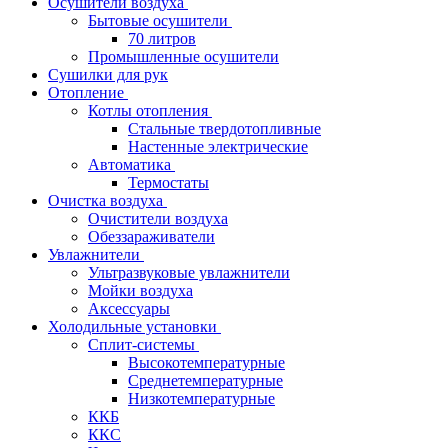
Осушители воздуха
Бытовые осушители
70 литров
Промышленные осушители
Сушилки для рук
Отопление
Котлы отопления
Стальные твердотопливные
Настенные электрические
Автоматика
Термостаты
Очистка воздуха
Очистители воздуха
Обеззараживатели
Увлажнители
Ультразвуковые увлажнители
Мойки воздуха
Аксессуары
Холодильные установки
Сплит-системы
Высокотемпературные
Среднетемпературные
Низкотемпературные
ККБ
ККС