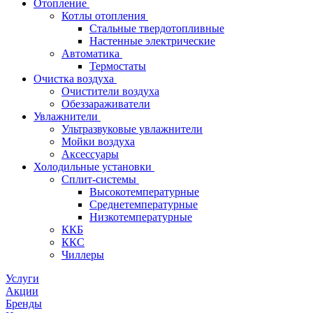
Отопление
Котлы отопления
Стальные твердотопливные
Настенные электрические
Автоматика
Термостаты
Очистка воздуха
Очистители воздуха
Обеззараживатели
Увлажнители
Ультразвуковые увлажнители
Мойки воздуха
Аксессуары
Холодильные установки
Сплит-системы
Высокотемпературные
Среднетемпературные
Низкотемпературные
ККБ
ККС
Чиллеры
Услуги
Акции
Бренды