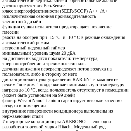
автоматические вертикальные и горизонтальные жалюзи
датчик присутствия Eco-Sensor
класс энергоэффективности (SEER/SCOP) A+++/A++
исключительная сезонная производительность
элегантный дизайн
функция сушки испарителя предотвращает появление
плесени
работа на обогрев при -15 °С и -10 ° C в режиме охлаждения
автоматический режим
встроенный недельный таймер
минимальный уровень шума 20 дБА
на дисплей выводятся показатели: температура,
энергопотребление и тревожные сигналы
датчики движения перераспределяет поток воздуха на
пользователя, либо в сторону от него
дистанционный пульт управления RAR-6N1 в комплекте
режим "вне дома" поддерживает минимальную температуру
нагрева до 10 °C, когда пользователь отсутствует в помещении
(может быть установлен на 99 дней)
фильтр Wasabi Nano Titanium гарантирует высокое качество
воздуха в помещении
внутренние поверхности кондиционера выполнены из
нержавеющей стали
Инверторные кондиционеры AKEBONO — еще одна
разработка торговой марки Hitachi. Модельный ряд