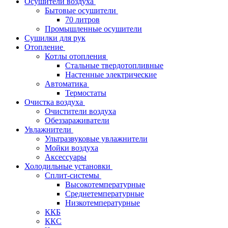
Осушители воздуха
Бытовые осушители
70 литров
Промышленные осушители
Сушилки для рук
Отопление
Котлы отопления
Стальные твердотопливные
Настенные электрические
Автоматика
Термостаты
Очистка воздуха
Очистители воздуха
Обеззараживатели
Увлажнители
Ультразвуковые увлажнители
Мойки воздуха
Аксессуары
Холодильные установки
Сплит-системы
Высокотемпературные
Среднетемпературные
Низкотемпературные
ККБ
ККС