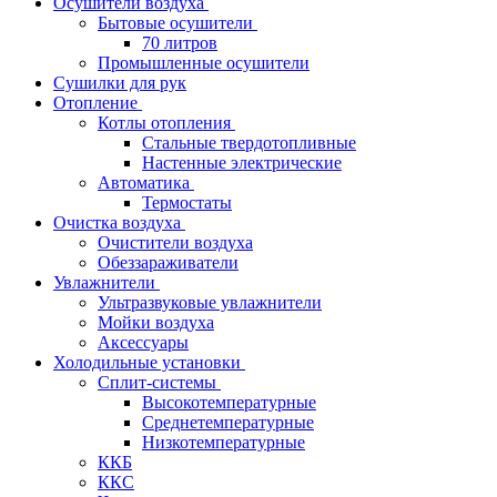
Осушители воздуха
Бытовые осушители
70 литров
Промышленные осушители
Сушилки для рук
Отопление
Котлы отопления
Стальные твердотопливные
Настенные электрические
Автоматика
Термостаты
Очистка воздуха
Очистители воздуха
Обеззараживатели
Увлажнители
Ультразвуковые увлажнители
Мойки воздуха
Аксессуары
Холодильные установки
Сплит-системы
Высокотемпературные
Среднетемпературные
Низкотемпературные
ККБ
ККС