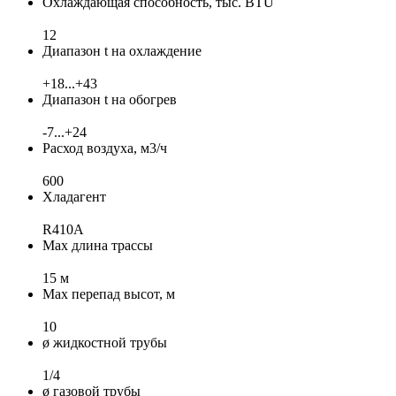
Охлаждающая способность, тыс. BTU
12
Диапазон t на охлаждение
+18...+43
Диапазон t на обогрев
-7...+24
Расход воздуха, м3/ч
600
Хладагент
R410A
Max длина трассы
15 м
Max перепад высот, м
10
ø жидкостной трубы
1/4
ø газовой трубы