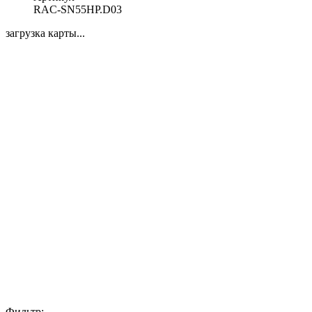
RAC-SN55HP.D03
загрузка карты...
Фильтр: