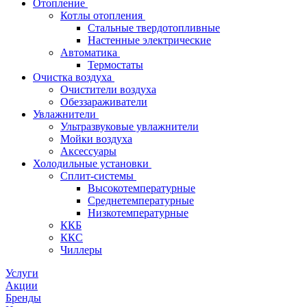
Отопление
Котлы отопления
Стальные твердотопливные
Настенные электрические
Автоматика
Термостаты
Очистка воздуха
Очистители воздуха
Обеззараживатели
Увлажнители
Ультразвуковые увлажнители
Мойки воздуха
Аксессуары
Холодильные установки
Сплит-системы
Высокотемпературные
Среднетемпературные
Низкотемпературные
ККБ
ККС
Чиллеры
Услуги
Акции
Бренды