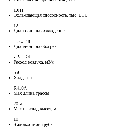
1,011
Охлаждающая способность, тыс. BTU
12
Диапазон t на охлаждение
-15...+48
Диапазон t на обогрев
-15...+24
Расход воздуха, м3/ч
550
Хладагент
R410A
Max длина трассы
20 м
Max перепад высот, м
10
ø жидкостной трубы