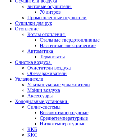
Осушители воздуха
Бытовые осушители
70 литров
Промышленные осушители
Сушилки для рук
Отопление
Котлы отопления
Стальные твердотопливные
Настенные электрические
Автоматика
Термостаты
Очистка воздуха
Очистители воздуха
Обеззараживатели
Увлажнители
Ультразвуковые увлажнители
Мойки воздуха
Аксессуары
Холодильные установки
Сплит-системы
Высокотемпературные
Среднетемпературные
Низкотемпературные
ККБ
ККС