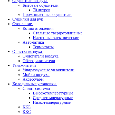
Осушители воздуха
Бытовые осушители
70 литров
Промышленные осушители
Сушилки для рук
Отопление
Котлы отопления
Стальные твердотопливные
Настенные электрические
Автоматика
Термостаты
Очистка воздуха
Очистители воздуха
Обеззараживатели
Увлажнители
Ультразвуковые увлажнители
Мойки воздуха
Аксессуары
Холодильные установки
Сплит-системы
Высокотемпературные
Среднетемпературные
Низкотемпературные
ККБ
ККС