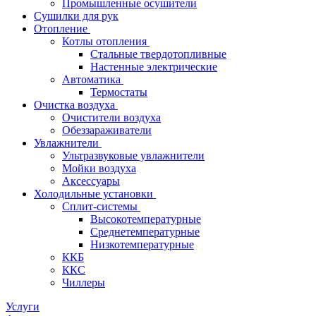
Промышленные осушители
Сушилки для рук
Отопление
Котлы отопления
Стальные твердотопливные
Настенные электрические
Автоматика
Термостаты
Очистка воздуха
Очистители воздуха
Обеззараживатели
Увлажнители
Ультразвуковые увлажнители
Мойки воздуха
Аксессуары
Холодильные установки
Сплит-системы
Высокотемпературные
Среднетемпературные
Низкотемпературные
ККБ
ККС
Чиллеры
Услуги