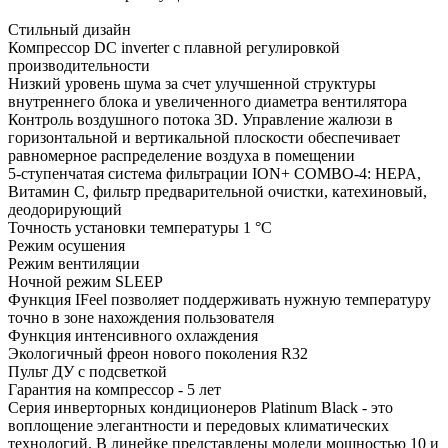
Стильный дизайн
Компрессор DC inverter с плавной регулировкой
производительности
Низкий уровень шума за счет улучшенной структуры
внутреннего блока и увеличенного диаметра вентилятора
Контроль воздушного потока 3D. Управление жалюзи в
горизонтальной и вертикальной плоскости обеспечивает
равномерное распределение воздуха в помещении
5-ступенчатая система фильтрации ION+ COMBO-4: HEPA,
Витамин С, фильтр предварительной очистки, катехиновый,
деодорирующий
Точность установки температуры 1 °С
Режим осушения
Режим вентиляции
Ночной режим SLEEP
Функция IFeel позволяет поддерживать нужную температуру
точно в зоне нахождения пользователя
Функция интенсивного охлаждения
Экологичный фреон нового поколения R32
Пульт ДУ с подсветкой
Гарантия на компрессор - 5 лет
Серия инверторных кондиционеров Platinum Black - это
воплощение элегантности и передовых климатических
технологий. В линейке представлены модели мощностью 10 и