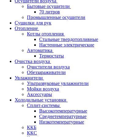
Осушители воздуха
Бытовые осушители
70 литров
Промышленные осушители
Сушилки для рук
Отопление
Котлы отопления
Стальные твердотопливные
Настенные электрические
Автоматика
Термостаты
Очистка воздуха
Очистители воздуха
Обеззараживатели
Увлажнители
Ультразвуковые увлажнители
Мойки воздуха
Аксессуары
Холодильные установки
Сплит-системы
Высокотемпературные
Среднетемпературные
Низкотемпературные
ККБ
ККС