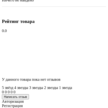
Ничего не найдено
Рейтинг товара
0.0
У данного товара пока нет отзывов
5 звёзд
4 звeзды
3 звeзды
2 звeзды
1 звeзда
0
0
0
0
0
Написать отзыв
Авторизация
Регистрация