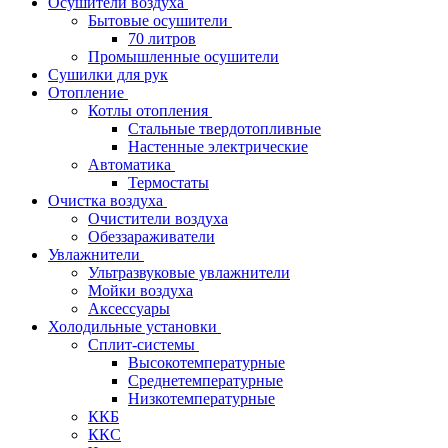
Осушители воздуха
Бытовые осушители
70 литров
Промышленные осушители
Сушилки для рук
Отопление
Котлы отопления
Стальные твердотопливные
Настенные электрические
Автоматика
Термостаты
Очистка воздуха
Очистители воздуха
Обеззараживатели
Увлажнители
Ультразвуковые увлажнители
Мойки воздуха
Аксессуары
Холодильные установки
Сплит-системы
Высокотемпературные
Среднетемпературные
Низкотемпературные
ККБ
ККС