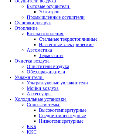
Осушители воздуха
Бытовые осушители
70 литров
Промышленные осушители
Сушилки для рук
Отопление
Котлы отопления
Стальные твердотопливные
Настенные электрические
Автоматика
Термостаты
Очистка воздуха
Очистители воздуха
Обеззараживатели
Увлажнители
Ультразвуковые увлажнители
Мойки воздуха
Аксессуары
Холодильные установки
Сплит-системы
Высокотемпературные
Среднетемпературные
Низкотемпературные
ККБ
ККС