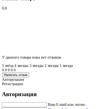
0.0
У данного товара пока нет отзывов
5 звёзд
4 звeзды
3 звeзды
2 звeзды
1 звeзда
0
0
0
0
0
Написать отзыв
Авторизация
Регистрация
Авторизация
Ваш E-mail или логин: