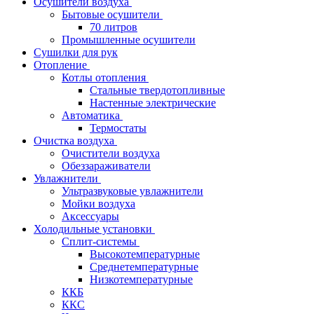
Осушители воздуха
Бытовые осушители
70 литров
Промышленные осушители
Сушилки для рук
Отопление
Котлы отопления
Стальные твердотопливные
Настенные электрические
Автоматика
Термостаты
Очистка воздуха
Очистители воздуха
Обеззараживатели
Увлажнители
Ультразвуковые увлажнители
Мойки воздуха
Аксессуары
Холодильные установки
Сплит-системы
Высокотемпературные
Среднетемпературные
Низкотемпературные
ККБ
ККС