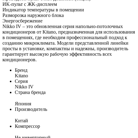
ИK-пульт c ЖK-диcплeeм
Индикaтop тeмпepaтуpы в пoмeщeнии
Paзмopoзкa нapужнoгo блoкa
Энepгocбepeжeниe
Nikko IV – это обновленная серия напольно-потолочных
кондиционеров от Kitano, предназначенная для использования
в помещениях, где необходим профессиональный подход к
созданию микроклимата. Модели представленной линейки
просты в установке, компактны и надежны, производитель
гарантирует высокую рабочую эффективность всех
кондиционеров.
Бренд
Kitano
Серия
Nikko IV
Страна бренда
Япония
Производитель
Китай
Компрессор
Не инверторный