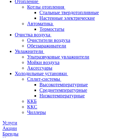
Отопление
Котлы отопления
Стальные твердотопливные
Настенные электрические
Автоматика
Термостаты
Очистка воздуха
Очистители воздуха
Обеззараживатели
Увлажнители
Ультразвуковые увлажнители
Мойки воздуха
Аксессуары
Холодильные установки
Сплит-системы
Высокотемпературные
Среднетемпературные
Низкотемпературные
ККБ
ККС
Чиллеры
Услуги
Акции
Бренды