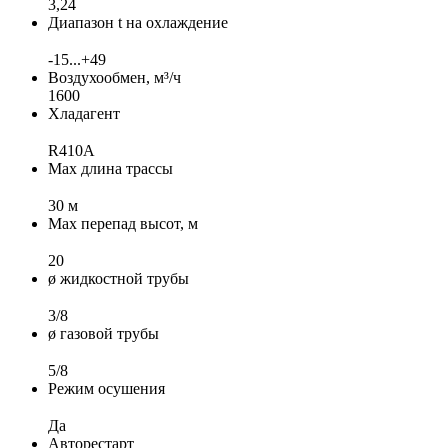
3,24
Диапазон t на охлаждение
-15...+49
Воздухообмен, м³/ч
1600
Хладагент
R410A
Max длина трассы
30 м
Max перепад высот, м
20
ø жидкостной трубы
3/8
ø газовой трубы
5/8
Режим осушения
Да
Авторестарт