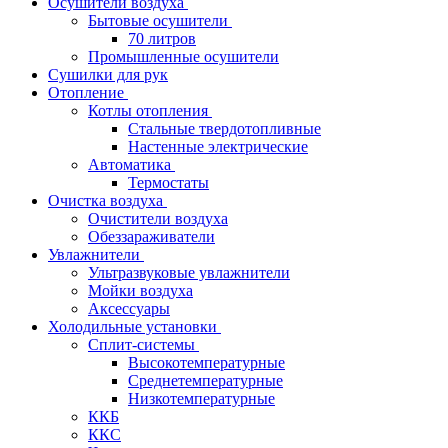
Осушители воздуха
Бытовые осушители
70 литров
Промышленные осушители
Сушилки для рук
Отопление
Котлы отопления
Стальные твердотопливные
Настенные электрические
Автоматика
Термостаты
Очистка воздуха
Очистители воздуха
Обеззараживатели
Увлажнители
Ультразвуковые увлажнители
Мойки воздуха
Аксессуары
Холодильные установки
Сплит-системы
Высокотемпературные
Среднетемпературные
Низкотемпературные
ККБ
ККС